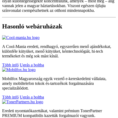
olyan különlegességekre koncentrálunk, amelyek – most még – alig
vannak jelen a magyar háztartásokban. Viszont egészen újfajta
színvonalat csempészhetnek az otthoni mindennapokba.
Hasonló webáruházak
A Cool-Mania eredeti, rendhagyó, egyszerűen menő ajándékokat,
különféle kütyüket, menő kütyüket, kémtechnológiát, hi-tech
termékeket és még sok mást kínál.
Több infó
Ugrás a boltba
Mobilfox Magyarország egyik vezető e-kereskedelmi vállalata,
amely mobiltelefon tokok és-tartozékok forgalmazására
specializálódott.
Több infó
Ugrás a boltba
Eredeti nyomtatókazettákat, valamint prémium TonerPartner
PREMIUM kompatibilis kazetták forgalmazói vagyunk.