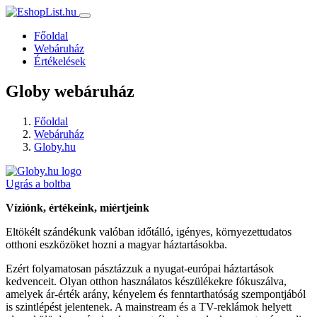
Főoldal
Webáruház
Értékelések
Globy webáruház
Főoldal
Webáruház
Globy.hu
Ugrás a boltba
Víziónk, értékeink, miértjeink
Eltökélt szándékunk valóban időtálló, igényes, környezettudatos
otthoni eszközöket hozni a magyar háztartásokba.
Ezért folyamatosan pásztázzuk a nyugat-európai háztartások
kedvenceit. Olyan otthon használatos készülékekre fókuszálva,
amelyek ár-érték arány, kényelem és fenntarthatóság szempontjából
is szintlépést jelentenek. A mainstream és a TV-reklámok helyett