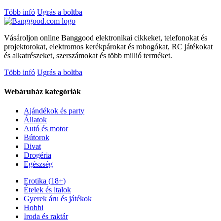
Több infó
Ugrás a boltba
Vásároljon online Banggood elektronikai cikkeket, telefonokat és
projektorokat, elektromos kerékpárokat és robogókat, RC játékokat
és alkatrészeket, szerszámokat és több millió terméket.
Több infó
Ugrás a boltba
Webáruház kategóriák
Ajándékok és party
Állatok
Autó és motor
Bútorok
Divat
Drogéria
Egészség
Erotika (18+)
Ételek és italok
Gyerek áru és játékok
Hobbi
Iroda és raktár