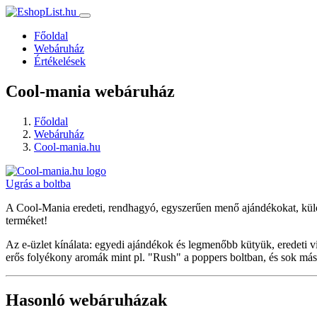
Főoldal
Webáruház
Értékelések
Cool-mania webáruház
Főoldal
Webáruház
Cool-mania.hu
Ugrás a boltba
A Cool-Mania eredeti, rendhagyó, egyszerűen menő ajándékokat, külö
terméket!
Az e-üzlet kínálata: egyedi ajándékok és legmenőbb kütyük, eredeti 
erős folyékony aromák mint pl. "Rush" a poppers boltban, és sok más
Hasonló webáruházak