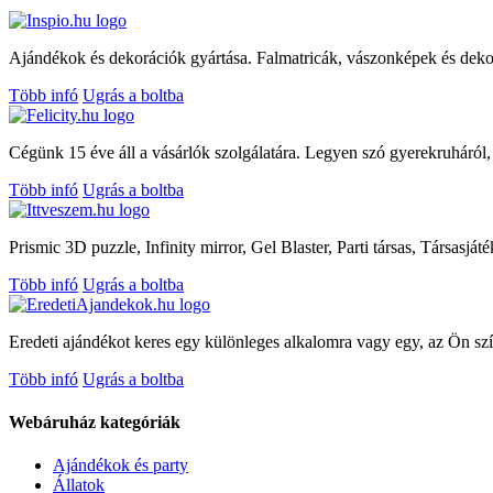
Ajándékok és dekorációk gyártása. Falmatricák, vászonképek és dekor
Több infó
Ugrás a boltba
Cégünk 15 éve áll a vásárlók szolgálatára. Legyen szó gyerekruháról, f
Több infó
Ugrás a boltba
Prismic 3D puzzle, Infinity mirror, Gel Blaster, Parti társas, Társasját
Több infó
Ugrás a boltba
Eredeti ajándékot keres egy különleges alkalomra vagy egy, az Ön szív
Több infó
Ugrás a boltba
Webáruház kategóriák
Ajándékok és party
Állatok