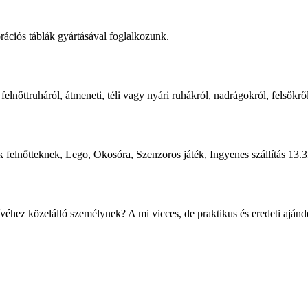
ációs táblák gyártásával foglalkozunk.
elnőttruháról, átmeneti, téli vagy nyári ruhákról, nadrágokról, felsőkrő
ék felnőtteknek, Lego, Okosóra, Szenzoros játék, Ingyenes szállítás 13.33
éhez közelálló személynek? A mi vicces, de praktikus és eredeti ajándé