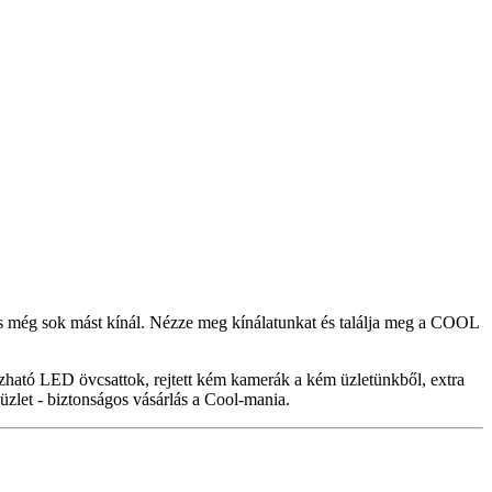
s még sok mást kínál. Nézze meg kínálatunkat és találja meg a COOL
ozható LED övcsattok, rejtett kém kamerák a kém üzletünkből, extra
zlet - biztonságos vásárlás a Cool-mania.