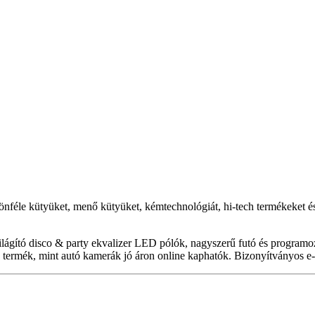
nféle kütyüket, menő kütyüket, kémtechnológiát, hi-tech termékeket é
világító disco & party ekvalizer LED pólók, nagyszerű futó és program
 termék, mint autó kamerák jó áron online kaphatók. Bizonyítványos e-ü