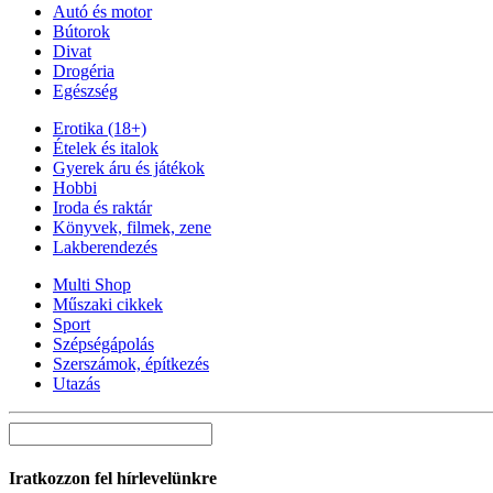
Autó és motor
Bútorok
Divat
Drogéria
Egészség
Erotika (18+)
Ételek és italok
Gyerek áru és játékok
Hobbi
Iroda és raktár
Könyvek, filmek, zene
Lakberendezés
Multi Shop
Műszaki cikkek
Sport
Szépségápolás
Szerszámok, építkezés
Utazás
Iratkozzon fel hírlevelünkre