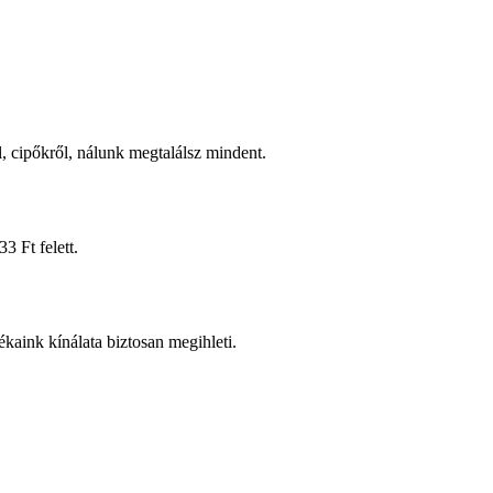
l, cipőkről, nálunk megtalálsz mindent.
3 Ft felett.
kaink kínálata biztosan megihleti.