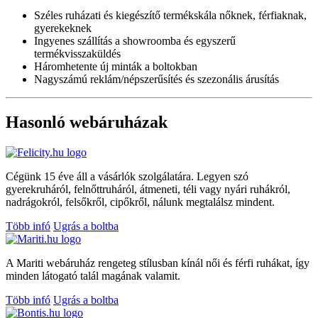
Széles ruházati és kiegészítő termékskála nőknek, férfiaknak,
gyerekeknek
Ingyenes szállítás a showroomba és egyszerű
termékvisszaküldés
Háromhetente új minták a boltokban
Nagyszámú reklám/népszerűsítés és szezonális árusítás
Hasonló webáruházak
Cégünk 15 éve áll a vásárlók szolgálatára. Legyen szó
gyerekruháról, felnőttruháról, átmeneti, téli vagy nyári ruhákról,
nadrágokról, felsőkről, cipőkről, nálunk megtalálsz mindent.
Több infó
Ugrás a boltba
A Mariti webáruház rengeteg stílusban kínál női és férfi ruhákat, így
minden látogató talál magának valamit.
Több infó
Ugrás a boltba