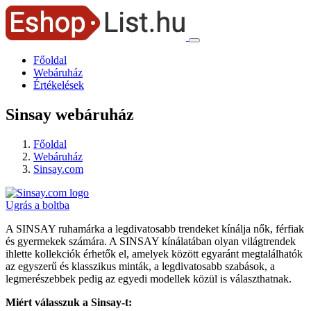
Főoldal
Webáruház
Értékelések
Sinsay webáruház
Főoldal
Webáruház
Sinsay.com
Ugrás a boltba
A SINSAY ruhamárka a legdivatosabb trendeket kínálja nők, férfiak
és gyermekek számára. A SINSAY kínálatában olyan világtrendek
ihlette kollekciók érhetők el, amelyek között egyaránt megtalálhatók
az egyszerű és klasszikus minták, a legdivatosabb szabások, a
legmerészebbek pedig az egyedi modellek közül is választhatnak.
Miért válasszuk a Sinsay-t: