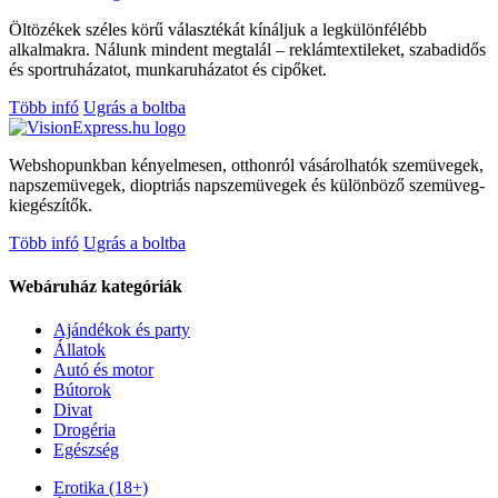
Öltözékek széles körű választékát kínáljuk a legkülönfélébb
alkalmakra. Nálunk mindent megtalál – reklámtextileket, szabadidős
és sportruházatot, munkaruházatot és cipőket.
Több infó
Ugrás a boltba
Webshopunkban kényelmesen, otthonról vásárolhatók szemüvegek,
napszemüvegek, dioptriás napszemüvegek és különböző szemüveg-
kiegészítők.
Több infó
Ugrás a boltba
Webáruház kategóriák
Ajándékok és party
Állatok
Autó és motor
Bútorok
Divat
Drogéria
Egészség
Erotika (18+)