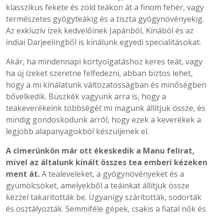
klasszikus fekete és zöld teákon át a finom fehér, vagy
természetes gyógyteákig és a tiszta gyógynövényekig.
Az exkluzív ízek kedvelőinek Japánból, Kínából és az
indiai Darjeelingből is kínálunk egyedi specialitásokat.
Akár, ha mindennapi kortyolgatáshoz keres teát, vagy
ha új ízeket szeretne felfedezni, abban biztos lehet,
hogy a mi kínálatunk változatosságban és minőségben
bővelkedik. Büszkék vagyunk arra is, hogy a
teakeverékeink többségét mi magunk állítjuk össze, és
mindig gondoskodunk arról, hogy ezek a keverékek a
legjobb alapanyagokból készüljenek el.
A címerünkön már ott ékeskedik a Manu felirat,
mivel az általunk kínált összes tea emberi kézeken
ment át.
A tealeveleket, a gyógynövényeket és a
gyümölcsöket, amelyekből a teáinkat állítjuk össze
kézzel takarították be. Ugyanígy szárították, sodorták
és osztályozták. Semmiféle gépek, csakis a fiatal nők és