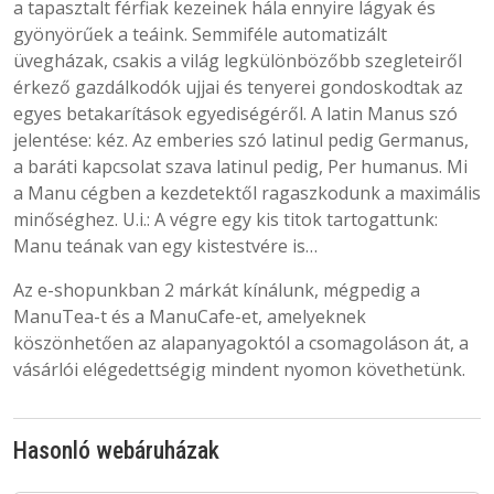
a tapasztalt férfiak kezeinek hála ennyire lágyak és
gyönyörűek a teáink. Semmiféle automatizált
üvegházak, csakis a világ legkülönbözőbb szegleteiről
érkező gazdálkodók ujjai és tenyerei gondoskodtak az
egyes betakarítások egyediségéről. A latin Manus szó
jelentése: kéz. Az emberies szó latinul pedig Germanus,
a baráti kapcsolat szava latinul pedig, Per humanus. Mi
a Manu cégben a kezdetektől ragaszkodunk a maximális
minőséghez. U.i.: A végre egy kis titok tartogattunk:
Manu teának van egy kistestvére is…
Az e-shopunkban 2 márkát kínálunk, mégpedig a
ManuTea-t és a ManuCafe-et, amelyeknek
köszönhetően az alapanyagoktól a csomagoláson át, a
vásárlói elégedettségig mindent nyomon követhetünk.
Hasonló webáruházak