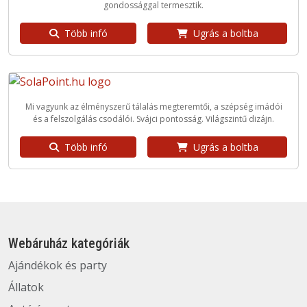
gondossággal termesztik.
Több infó
Ugrás a boltba
Mi vagyunk az élményszerű tálalás megteremtői, a szépség imádói
és a felszolgálás csodálói. Svájci pontosság. Világszintű dizájn.
Több infó
Ugrás a boltba
Webáruház kategóriák
Ajándékok és party
Állatok