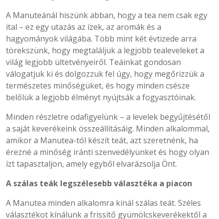
A Manuteánál hiszünk abban, hogy a tea nem csak egy
ital – ez egy utazás az ízek, az aromák és a
hagyományok világába. Több mint két évtizede arra
törekszünk, hogy megtaláljuk a legjobb tealeveleket a
világ legjobb ültetvényeiről. Teáinkat gondosan
válogatjuk ki és dolgozzuk fel úgy, hogy megőrizzük a
természetes minőségüket, és hogy minden csésze
belőlük a legjobb élményt nyújtsák a fogyasztóinak.
Minden részletre odafigyelünk – a levelek begyűjtésétől
a saját keverékeink összeállításáig. Minden alkalommal,
amikor a Manutea-tól készít teát, azt szeretnénk, ha
érezné a minőség iránti szenvedélyünket és hogy olyan
ízt tapasztaljon, amely egyből elvarázsolja Önt.
A szálas teák legszélesebb választéka a piacon
A Manutea minden alkalomra kínál szálas teát. Széles
választékot kínálunk a frissítő gyümölcskeverékektől a