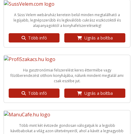
A Süss Velem webáruház keretein belül minden megtalálható a
legújabb, legnépszerűbb és legkiválóbb cukrász eszközöktől és
alapanyagoktól a konyhafelszerelésekig!
Több infó
Ugrás a boltba
Ha gasztronómiai felszerelést keres éttermébe vagy
főzőberendezést otthoni konyhájába, nálunk mindent megtalál ami
csak eszébe jut.
Több infó
Ugrás a boltba
Több mint két évtizede gondosan válogatjuk ki a legjobb
kávébabokat a világ azon ültetvényeiről, ahol a kávét a legnagyobb