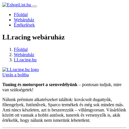
Főoldal
Webáruház
Értékelések
LLracing webáruház
Főoldal
Webáruház
LLracing.hu
Ugrás a boltba
Tuning és motorsport a szenvedélyünk
– pontosan tudjuk, mire
van szükségetek!
Nálunk prémium alkatrészeket találtok: kovácsolt dugattyúk,
főtengelyek, futóművek, Sparco termékek és még sok minden más.
Ami nincs készleten, azt is beszerezzük – villámgyorsan. Vásárlóink
között ott vannak a hobbi autósok, tunerek és versenyzők is, akik
értékelik, hogy nálunk nem ismerünk lehetetlent.