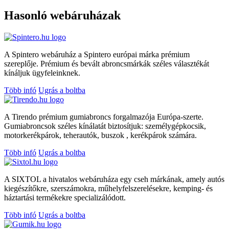
Hasonló webáruházak
A Spintero webáruház a Spintero európai márka prémium
szereplője. Prémium és bevált abroncsmárkák széles választékát
kínáljuk ügyfeleinknek.
Több infó
Ugrás a boltba
A Tirendo prémium gumiabroncs forgalmazója Európa-szerte.
Gumiabroncsok széles kínálatát biztosítjuk: személygépkocsik,
motorkerékpárok, teherautók, buszok , kerékpárok számára.
Több infó
Ugrás a boltba
A SIXTOL a hivatalos webáruháza egy cseh márkának, amely autós
kiegészítőkre, szerszámokra, műhelyfelszerelésekre, kemping- és
háztartási termékekre specializálódott.
Több infó
Ugrás a boltba