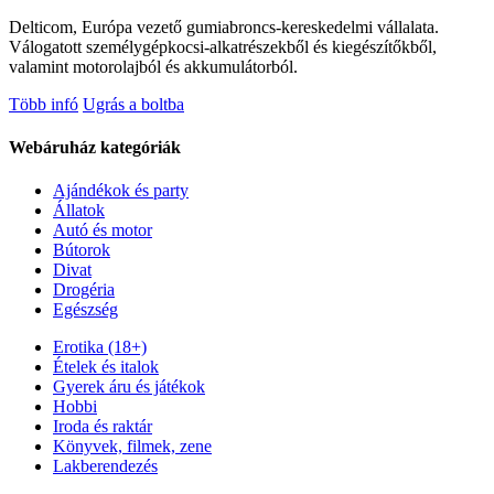
Delticom, Európa vezető gumiabroncs-kereskedelmi vállalata.
Válogatott személygépkocsi-alkatrészekből és kiegészítőkből,
valamint motorolajból és akkumulátorból.
Több infó
Ugrás a boltba
Webáruház kategóriák
Ajándékok és party
Állatok
Autó és motor
Bútorok
Divat
Drogéria
Egészség
Erotika (18+)
Ételek és italok
Gyerek áru és játékok
Hobbi
Iroda és raktár
Könyvek, filmek, zene
Lakberendezés