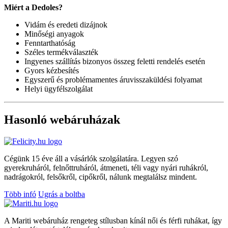
Miért a Dedoles?
Vidám és eredeti dizájnok
Minőségi anyagok
Fenntarthatóság
Széles termékválaszték
Ingyenes szállítás bizonyos összeg feletti rendelés esetén
Gyors kézbesítés
Egyszerű és problémamentes áruvisszaküldési folyamat
Helyi ügyfélszolgálat
Hasonló webáruházak
Cégünk 15 éve áll a vásárlók szolgálatára. Legyen szó
gyerekruháról, felnőttruháról, átmeneti, téli vagy nyári ruhákról,
nadrágokról, felsőkről, cipőkről, nálunk megtalálsz mindent.
Több infó
Ugrás a boltba
A Mariti webáruház rengeteg stílusban kínál női és férfi ruhákat, így