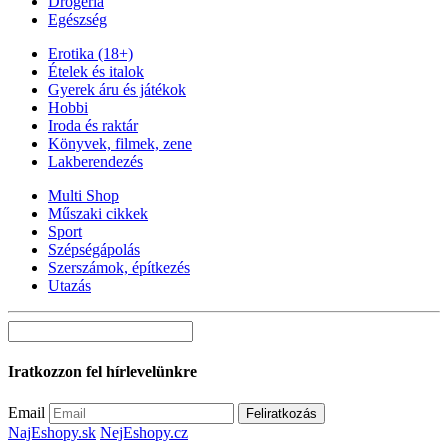
Drogéria
Egészség
Erotika (18+)
Ételek és italok
Gyerek áru és játékok
Hobbi
Iroda és raktár
Könyvek, filmek, zene
Lakberendezés
Multi Shop
Műszaki cikkek
Sport
Szépségápolás
Szerszámok, építkezés
Utazás
Iratkozzon fel hírlevelünkre
Email
Feliratkozás
NajEshopy.sk
NejEshopy.cz