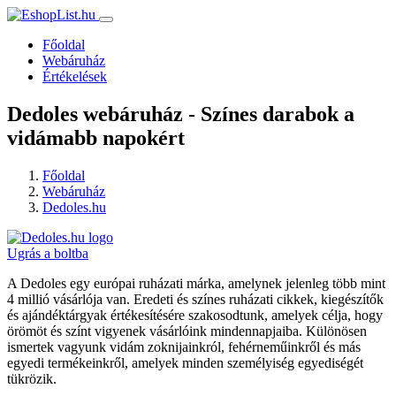
Főoldal
Webáruház
Értékelések
Dedoles webáruház - Színes darabok a
vidámabb napokért
Főoldal
Webáruház
Dedoles.hu
Ugrás a boltba
A Dedoles egy európai ruházati márka, amelynek jelenleg több mint
4 millió vásárlója van. Eredeti és színes ruházati cikkek, kiegészítők
és ajándéktárgyak értékesítésére szakosodtunk, amelyek célja, hogy
örömöt és színt vigyenek vásárlóink mindennapjaiba. Különösen
ismertek vagyunk vidám zoknijainkról, fehérneműinkről és más
egyedi termékeinkről, amelyek minden személyiség egyediségét
tükrözik.