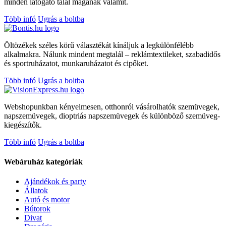
minden látogató talál magának valamit.
Több infó
Ugrás a boltba
Öltözékek széles körű választékát kínáljuk a legkülönfélébb
alkalmakra. Nálunk mindent megtalál – reklámtextileket, szabadidős
és sportruházatot, munkaruházatot és cipőket.
Több infó
Ugrás a boltba
Webshopunkban kényelmesen, otthonról vásárolhatók szemüvegek,
napszemüvegek, dioptriás napszemüvegek és különböző szemüveg-
kiegészítők.
Több infó
Ugrás a boltba
Webáruház kategóriák
Ajándékok és party
Állatok
Autó és motor
Bútorok
Divat