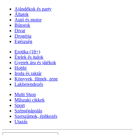
Ajándékok és party
Állatok
Autó és motor
Bútorok
Divat
Drogéria
Egészség
Erotika (18+)
Ételek és italok
Gyerek áru és játékok
Hobbi
Iroda és raktár
Könyvek, filmek, zene
Lakberendezés
Multi Shop
Műszaki cikkek
Sport
Szépségápolás
Szerszámok, építkezés
Utazás