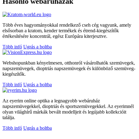
Hasonló webáruházak
Több éves hagyományokkal rendelkező cseh cég vagyunk, amely
elsősorban a kratom, kender termékek és étrend-kiegészítők
értékesítésére koncentrál, egész Európára kiterjesztve.
Több infó
Ugrás a boltba
Webshopunkban kényelmesen, otthonról vásárolhatók szemüvegek,
napszemüvegek, dioptriás napszemüvegek és különböző szemüveg-
kiegészítők.
Több infó
Ugrás a boltba
Az eyerim online optika a legnagyobb webáruház
napszemüvegekkel, dioptriás és sportszemüvegekkel. Az eyerimnél
olyan világhírű márkák bevált modelljeit és legújabb kollekcióit
találja.
Több infó
Ugrás a boltba