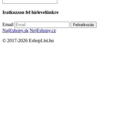
Iratkozzon fel hírlevelünkre
Email
Feliratkozás
NajEshopy.sk
NejEshopy.cz
© 2017-2026 EshopList.hu