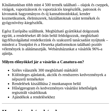
Kínálatunkban több mint 4 500 termék található – olajok és cseppek,
virágok, vaporizátorok és vaporizációs kiegészítők, patronok és
kivonatok hagyományos és új kannabinoidokkal, kender
kozmetikumok, élelmiszerek, háziállatoknak szánt termékek és
gyógynövény-kiegészítők.​
Egész Európába szállítunk. Megbízható gyártókkal dolgozunk
együtt, a rendeléseket 48 órán belül feldolgozzuk, megbízható
ügyfélszolgálattal rendelkezünk és szakszerű tanácsadást nyújtunk –
mindezt a Trustpilot és a Heureka platformokon található pozitív
vélemények is alátámasztják. Webáruházunkat a vásárlók 96%-a
ajánlja.​
Milyen előnyökkel jár a vásárlás a Canatura-on?
Széles választék 300 megbízható márkától​
Különleges ajánlatok, akciók és rendszeres kedvezmények a
népszerű termékekre​
Rendelések kiszállítása 2 munkanapon belül​
Hűségprogram és kedvezményes vásárlási lehetőségek
regisztrált vásárlóknak​
Ajándékok a rendelésekhez​